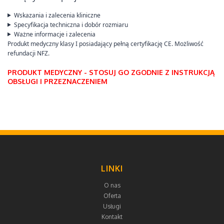
Wskazania i zalecenia kliniczne
Specyfikacja techniczna i dobór rozmiaru
Ważne informacje i zalecenia
Produkt medyczny klasy I posiadający pełną certyfikację CE. Możliwość
refundacji NFZ.
PRODUKT MEDYCZNY - STOSUJ GO ZGODNIE Z INSTRUKCJĄ
OBSŁUGI I PRZEZNACZENIEM
LINKI
O nas
Oferta
Usługi
Kontakt