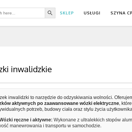
Search Button
SKLEP
USŁUGI
SZYNA C
ki inwalidzkie
ek inwalidzki to narzędzie do odzyskiwania wolności. Oferuje
zków aktywnych po zaawansowane wózki elektryczne
, któ
ywidualnych potrzeb, budowy ciała oraz stylu życia użytkownika
Wózki ręczne i aktywne:
Wykonane z ultralekkich stopów alum
wość manewrowania i transportu w samochodzie.