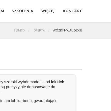
PM
SZKOLENIA
WIĘCEJ
KONTAKT
EVIMED
OFERTA
WÓZKI INWALIDZKIE
my szeroki wybór modeli – od
lekkich
re są precyzyjnie dopasowane do
.
inium lub karbonu, gwarantujące