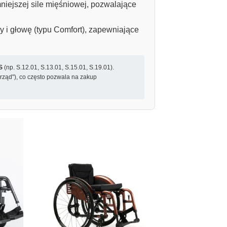
niejszej sile mięśniowej, pozwalające
cy i głowę (typu Comfort), zapewniające
S
(np. S.12.01, S.13.01, S.15.01, S.19.01).
ząd"), co często pozwala na zakup