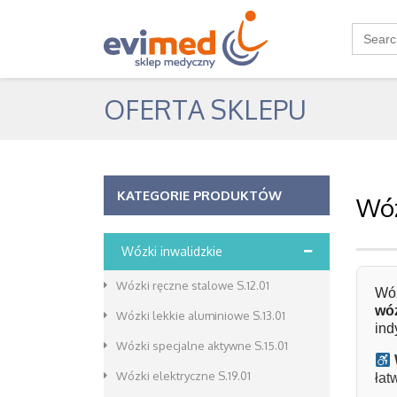
Search
for:
OFERTA SKLEPU
KATEGORIE PRODUKTÓW
Wóz
Wózki inwalidzkie
Wózki ręczne stalowe S.12.01
Wóz
wó
Wózki lekkie aluminiowe S.13.01
ind
Wózki specjalne aktywne S.15.01
Wózki elektryczne S.19.01
łat