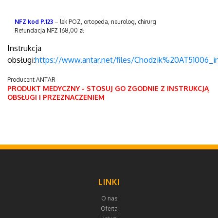
NFZ kod P.123
– lek POZ, ortopeda, neurolog, chirurg
Refundacja NFZ 168,00 zł
Instrukcja
obsługi:
https://www.antar.net/files/Chodzik%20AT51006_i
Producent ANTAR
PRODUKT MEDYCZNY - STOSUJ GO ZGODNIE Z INSTRUKCJĄ
OBSŁUGI I PRZEZNACZENIEM
LINKI
O nas
Oferta