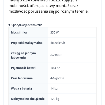
myślą o użytkownikach poszukujących
mobilności, oferując łatwy montaż oraz
możliwość poruszania się po różnym terenie.
Specyfikacja techniczna
Moc silnika
350 W
Prędkość maksymalna
do 20 km/h
Zasięg na jednym
do 30 km
ładowaniu
Pojemność baterii
10.4 Ah
Czas ładowania
4-6 godzin
Waga z baterią
14 kg
Maksymalne obciążenie
120 kg