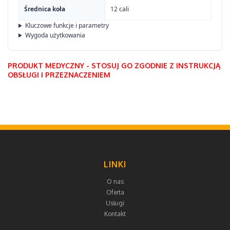
Średnica koła
12 cali
Kluczowe funkcje i parametry
Wygoda użytkowania
PRODUKT MEDYCZNY - STOSUJ GO ZGODNIE Z INSTRUKCJĄ
OBSŁUGI I PRZEZNACZENIEM
LINKI
O nas
Oferta
Usługi
Kontakt