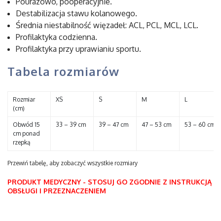
Pourazowo, pooperacyjnie.
Destabilizacja stawu kolanowego.
Średnia niestabilność więzadeł: ACL, PCL, MCL, LCL.
Profilaktyka codzienna.
Profilaktyka przy uprawianiu sportu.
Tabela rozmiarów
Rozmiar
XS
S
M
L
(cm)
Obwód 15
33 – 39 cm
39 – 47 cm
47 – 53 cm
53 – 60 cm
cm ponad
rzepką
PRODUKT MEDYCZNY - STOSUJ GO ZGODNIE Z INSTRUKCJĄ
OBSŁUGI I PRZEZNACZENIEM