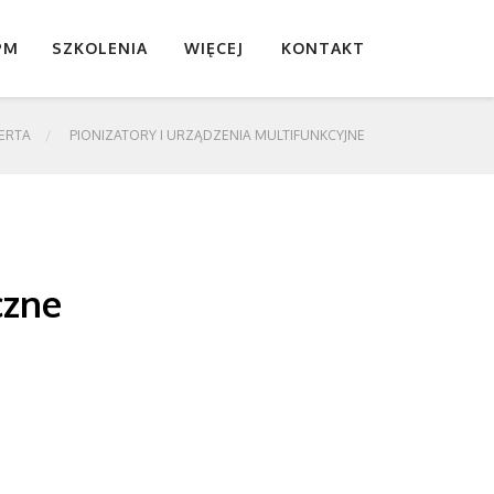
PM
SZKOLENIA
WIĘCEJ
KONTAKT
ERTA
PIONIZATORY I URZĄDZENIA MULTIFUNKCYJNE
czne