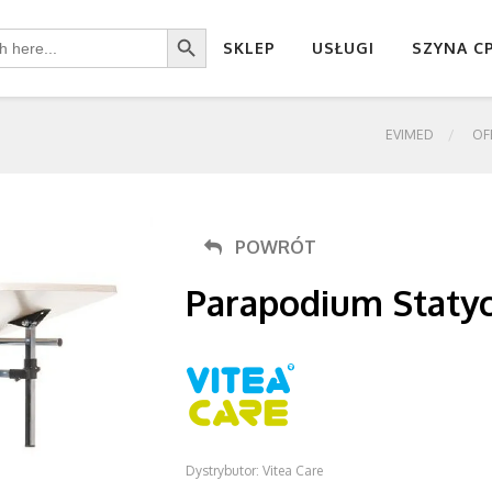
Search Button
SKLEP
USŁUGI
SZYNA C
EVIMED
OF
POWRÓT
Parapodium Staty
Dystrybutor: Vitea Care