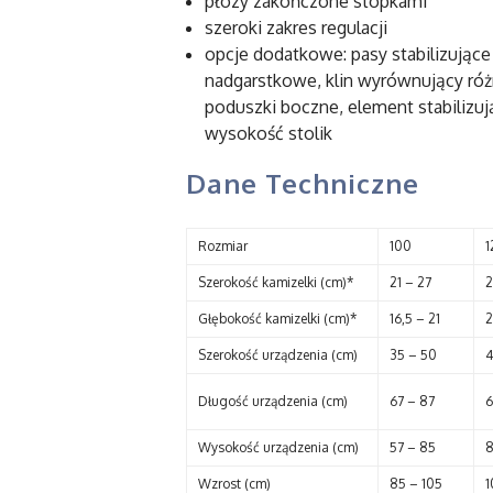
płozy zakończone stopkami
szeroki zakres regulacji
opcje dodatkowe: pasy stabilizując
nadgarstkowe, klin wyrównujący róż
poduszki boczne, element stabilizu
wysokość stolik
Dane Techniczne
Rozmiar
100
1
Szerokość kamizelki (cm)*
21 – 27
2
Głębokość kamizelki (cm)*
16,5 – 21
2
Szerokość urządzenia (cm)
35 – 50
4
Długość urządzenia (cm)
67 – 87
6
Wysokość urządzenia (cm)
57 – 85
8
Wzrost (cm)
85 – 105
1