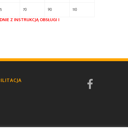
5
70
90
110
NIE Z INSTRUKCJĄ OBSŁUGI I
ILITACJA