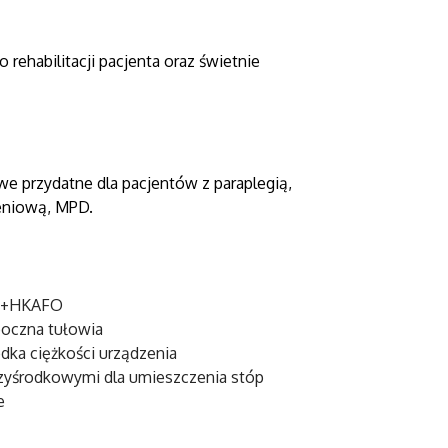
rehabilitacji pacjenta oraz świetnie
we przydatne dla pacjentów z paraplegią,
eniową, MPD.
SO+HKAFO
 boczna tułowia
odka ciężkości urządzenia
zyśrodkowymi dla umieszczenia stóp
e