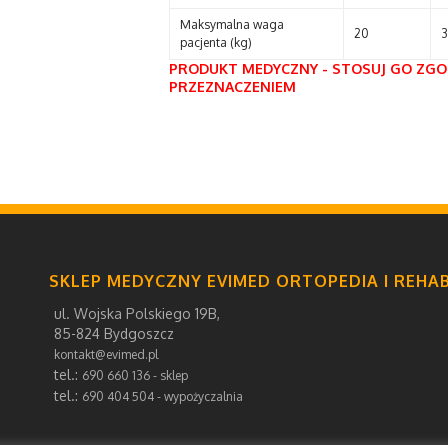
Maksymalna waga
20
3
pacjenta (kg)
PRODUKT MEDYCZNY - STOSUJ GO ZGOD
PRZEZNACZENIEM
SKLEP MEDYCZNY EVIMED ORTOPEDIA I REHAB
ul. Wojska Polskiego 19B,
85-824 Bydgoszcz
kontakt@evimed.pl
tel.:
690 660 136 - sklep
tel.:
690 404 504 - wypożyczalnia