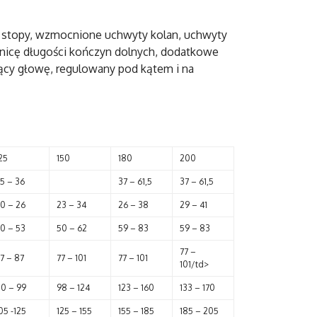
e stopy, wzmocnione uchwyty kolan, uchwyty
nicę długości kończyn dolnych, dodatkowe
jący głowę, regulowany pod kątem i na
25
150
180
200
5 – 36
37 – 61,5
37 – 61,5
0 – 26
23 – 34
26 – 38
29 – 41
0 – 53
50 – 62
59 – 83
59 – 83
77 –
7 – 87
77 – 101
77 – 101
101/td>
0 – 99
98 – 124
123 – 160
133 – 170
05 -125
125 – 155
155 – 185
185 – 205