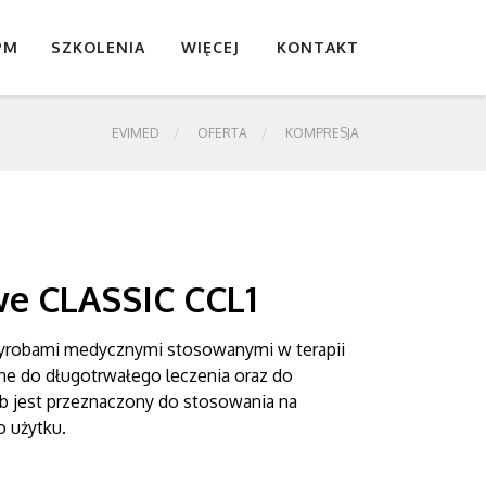
PM
SZKOLENIA
WIĘCEJ
KONTAKT
EVIMED
OFERTA
KOMPRESJA
we CLASSIC CCL1
yrobami medycznymi stosowanymi w terapii
ne do długotrwałego leczenia oraz do
rób jest przeznaczony do stosowania na
 użytku.