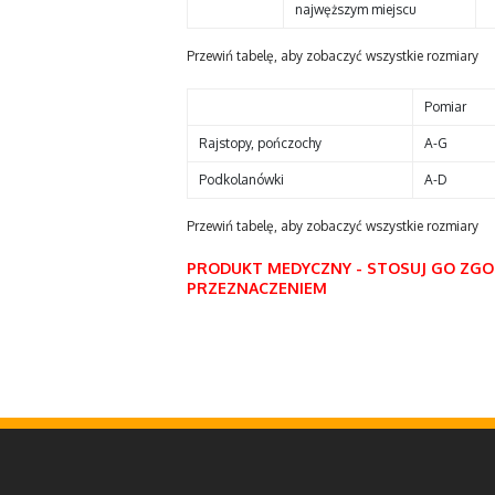
najwęższym miejscu
Pomiar
Rajstopy, pończochy
A-G
Podkolanówki
A-D
PRODUKT MEDYCZNY - STOSUJ GO ZGOD
PRZEZNACZENIEM