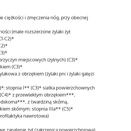
ie ciężkości i zmęczenia nóg, przy obecnej
ności (małe rozszerzone żylaki żył
C1-C2)*
C2)*
C3)*
przyczyn miejscowych (żylnych) (C3)*
kiem (C3)*
kowa z obrzękiem (żylaki pni i żylaki gałęzi
)*: stopnia I** (C3)* siatka powierzchownych
* (C4)* z przewlekłym obrzękiem***,
skorna***, z twardziną skórną,
kiem skórnym; stopnia IIIa** (C5)*
rofilaktyka nawrotowa)
we zapalenie żył (zakrzepica powierzchniowa),