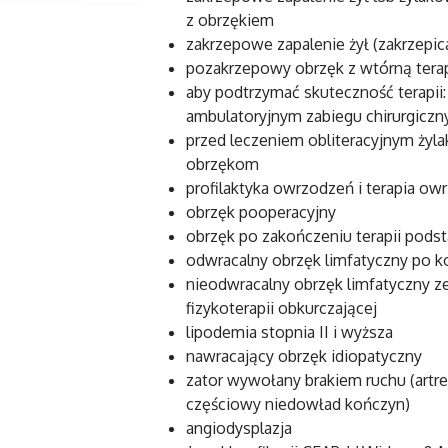
z obrzękiem
zakrzepowe zapalenie żył (zakrzepic
pozakrzepowy obrzęk z wtórną terapi
aby podtrzymać skuteczność terapii:
ambulatoryjnym zabiegu chirurgicz
przed leczeniem obliteracyjnym żyla
obrzękom
profilaktyka owrzodzeń i terapia ow
obrzęk pooperacyjny
obrzęk po zakończeniu terapii pod
odwracalny obrzęk limfatyczny po k
nieodwracalny obrzęk limfatyczny 
fizykoterapii obkurczającej
lipodemia stopnia II i wyższa
nawracający obrzęk idiopatyczny
zator wywołany brakiem ruchu (artr
częściowy niedowład kończyn)
angiodysplazja