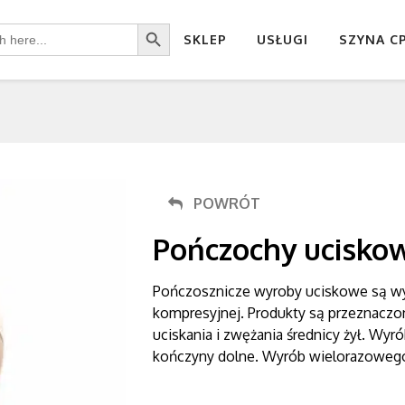
Search Button
SKLEP
USŁUGI
SZYNA C
POWRÓT
Pończochy ucisko
Pończosznicze wyroby uciskowe są w
kompresyjnej. Produkty są przeznaczo
uciskania i zwężania średnicy żył. Wy
kończyny dolne. Wyrób wielorazowego