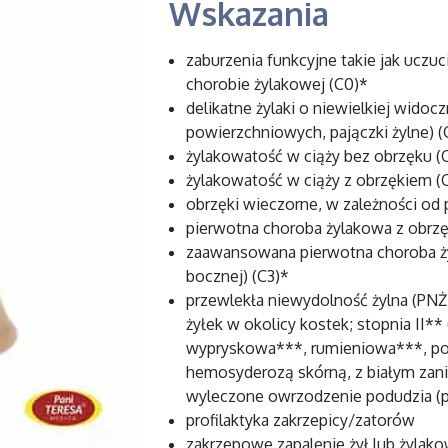
Wskazania
zaburzenia funkcyjne takie jak uczuc
chorobie żylakowej (C0)*
delikatne żylaki o niewielkiej widocz
powierzchniowych, pajączki żylne) (
żylakowatość w ciąży bez obrzęku (
żylakowatość w ciąży z obrzękiem (
obrzęki wieczorne, w zależności od 
pierwotna choroba żylakowa z obrzę
zaawansowana pierwotna choroba żyla
bocznej) (C3)*
przewlekła niewydolność żylna (PNŻ
żyłek w okolicy kostek; stopnia II*
wypryskowa***, rumieniowa***, pod
hemosyderozą skórną, z białym zani
wyleczone owrzodzenie podudzia (p
profilaktyka zakrzepicy/zatorów
zakrzepowe zapalenie żył lub żylako