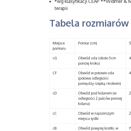
*wg klasyfikacji CEAP **Widmer & 
terapii
Tabela rozmiarów
Miejsce
Pomiar (cm)
S
pomiaru
cG
Obwód uda (około 5cm
4
poniżej kroku)
CF
Obwód w połowie uda
4
(połowa odległości
pomiędzy rzepką i krokiem)
cD
Obwód pod kolanem (w
2
odległości 2 palców poniżej
kolana)
cC
Obwód w najszerszym
2
miejscu łydki
cB
Obwód powyżej kostki, w
1