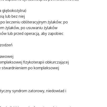
a głębokożylna)
ą lub bez niej
 po leczeniu obliteracyjnym żylaków; po
nym żylaków, po usuwaniu żylaków
ków lub przed operacją, aby zapobiec
rzodzeń
stawowej
ompleksowej fizykoterapii obkurczającej
ze stwardnieniem po kompleksowej
etyczny syndrom zatorowy, niedowład i