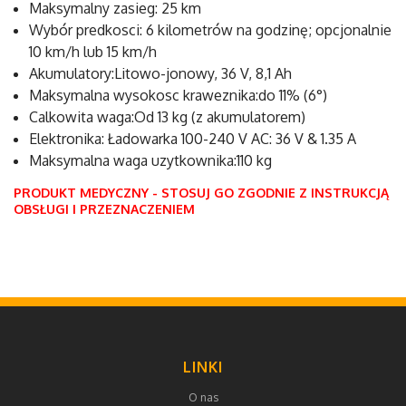
Maksymalny zasieg: 25 km
Wybór predkosci: 6 kilometrów na godzinę; opcjonalnie
10 km/h lub 15 km/h
Akumulatory:Litowo-jonowy, 36 V, 8,1 Ah
Maksymalna wysokosc kraweznika:do 11% (6°)
Calkowita waga:Od 13 kg (z akumulatorem)
Elektronika: Ładowarka 100-240 V AC: 36 V & 1.35 A
Maksymalna waga uzytkownika:110 kg
PRODUKT MEDYCZNY - STOSUJ GO ZGODNIE Z INSTRUKCJĄ
OBSŁUGI I PRZEZNACZENIEM
LINKI
O nas