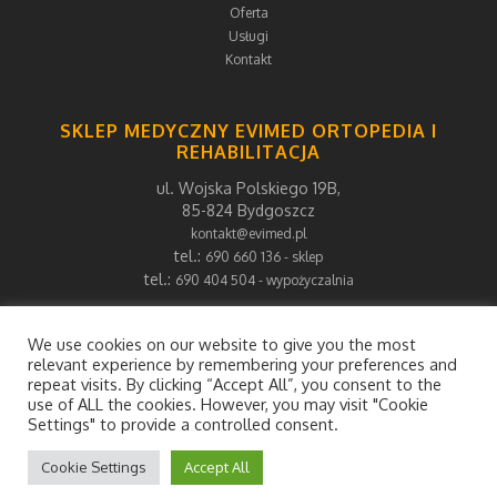
Oferta
Usługi
Kontakt
SKLEP MEDYCZNY EVIMED ORTOPEDIA I
REHABILITACJA
ul. Wojska Polskiego 19B,
85-824 Bydgoszcz
kontakt@evimed.pl
tel.:
690 660 136 - sklep
tel.:
690 404 504 - wypożyczalnia
We use cookies on our website to give you the most
relevant experience by remembering your preferences and
repeat visits. By clicking “Accept All”, you consent to the
use of ALL the cookies. However, you may visit "Cookie
Settings" to provide a controlled consent.
Cookie Settings
Accept All
© 2021 Evimed