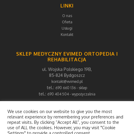
LINKI
O nas
Oferta
Usługi
Kontakt
SKLEP MEDYCZNY EVIMED ORTOPEDIA I
REHABILITACJA
ul. Wojska Polskiego 19B,
85-824 Bydgoszcz
kontakt@evimed.pl
tel.:
690 660 136 - sklep
tel.:
690 404 504 - wypożyczalnia
We use cookies on our website to give you the most
relevant experience by remembering your preferences and
repeat visits. By clicking “Accept All”, you consent to the
use of ALL the cookies. However, you may visit "Cookie
Settings" to provide a controlled consent.